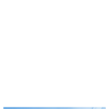
Seguridad del automóvil
Tecnología del automóvil
Video Blog
Entradas recientes
Elefante Azul suma por cuarto año consecutivo dos
reconocimientos de Comercio del Año
BASES LEGALES DE LA PROMOCIÓN “SORTEO DE
CESTA DE PRODUCTOS ELEFANTE AZUL – BLUE
MONDAY
Elefante Azul y la Fundación Cruyff firman un
acuerdo para promover la inclusión social a través
de la movilidad sostenible