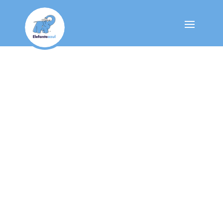
Nuestro Blog
¡Llega la tarjeta 5+1 
lavados automáticos
Oct 30, 2023
|
Ofertas y promociones