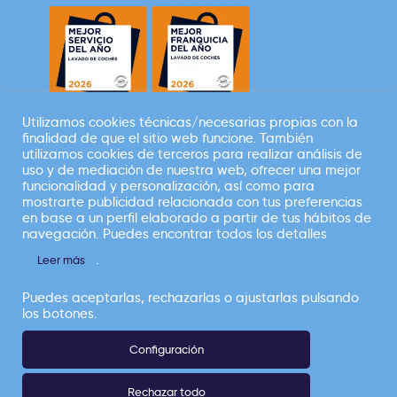
Utilizamos cookies técnicas/necesarias propias con la
finalidad de que el sitio web funcione. También
Empresa perteneciente a
utilizamos cookies de terceros para realizar análisis de
uso y de mediación de nuestra web, ofrecer una mejor
funcionalidad y personalización, así como para
mostrarte publicidad relacionada con tus preferencias
en base a un perfil elaborado a partir de tus hábitos de
navegación. Puedes encontrar todos los detalles
.
Leer más
Elefante Azul |
Copyright © Todos los
Puedes aceptarlas, rechazarlas o ajustarlas pulsando
derechos reservados 2026
los botones.
Configuración
CANAL ÉTICO
POLÍTICA DE PRIVACIDAD
Rechazar todo