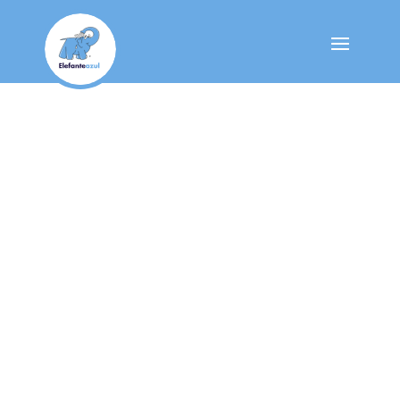
Contacta con
nosotros
Elefante Azul
\
C/ Escultor Llimona nº 9

Alella (08328), Barcelona