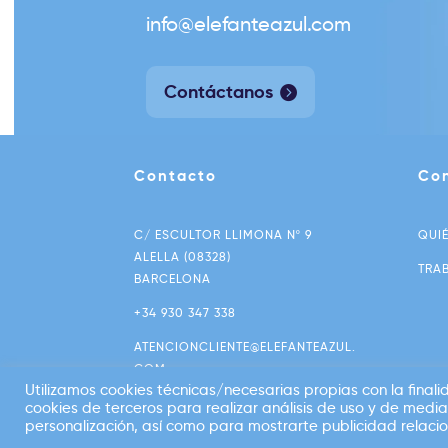
info@elefanteazul.com
Contáctanos
Contacto
Co
C/ ESCULTOR LLIMONA Nº 9
QUI
ALELLA (08328)
TRA
BARCELONA
+34 930 347 338
ATENCIONCLIENTE@ELEFANTEAZUL.
COM
Utilizamos cookies técnicas/necesarias propias con la finali
cookies de terceros para realizar análisis de uso y de medi
personalización, así como para mostrarte publicidad relacio