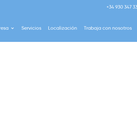
+34 930 347 3
resa
Servicios
Localización
Trabaja con nosotros
ul Palma-IKEA
lack Friday
de descuento