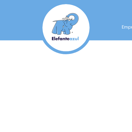
Emp
Nuestro Blog
Elefante Az
se suma al B
con un 50% 