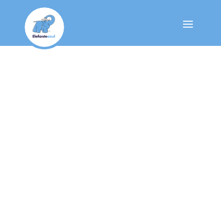
Nuestro Blog
BASES LEGALES DE L
PROMOCIÓN “SORT
NAVIDAD”
Dic 18, 2023
|
Ofertas y promociones