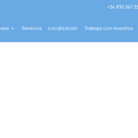
+34 930 347 3
resa
Servicios
Localización
Trabaja con nosotros
LES DE LA
 “SORTEO DE
PRODUCTOS