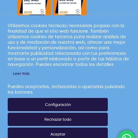
Utilizamos cookies técnicas/necesarias propias con la
finalidad de que el sitio web funcione. También
Empresa perteneciente a
utilizamos cookies de terceros para realizar análisis de
uso y de mediación de nuestra web, ofrecer una mejor
funcionalidad y personalización, así como para
mostrarte publicidad relacionada con tus preferencias
en base a un perfil elaborado a partir de tus hábitos de
navegación. Puedes encontrar todos los detalles
.
Leer más
Elefante Azul |
Copyright © Todos los
Puedes aceptarlas, rechazarlas o ajustarlas pulsando
derechos reservados 2026
los botones.
Configuración
CANAL ÉTICO
POLÍTICA DE PRIVACIDAD
Rechazar todo
AVISO LEGAL
Aceptar
POLÍTICA DE COOKIES