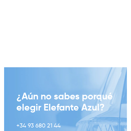
BASES LEGALES DE LA PROMOCIÓN “SORTEO DE
CESTA DE PRODUCTOS ELEFANTE AZUL – BLUE
MONDAY
Elefante Azul y la Fundación Cruyff firman un
acuerdo para promover la inclusión social a través
de la movilidad sostenible
¿Aún no sabes porqué
elegir Elefante Azul?
+34 93 680 21 44