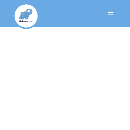
Nuestro Blog
Un centro de lavado
coches consume entr
60 litros de agua por
mientras que en cas
puede alcanzar los 